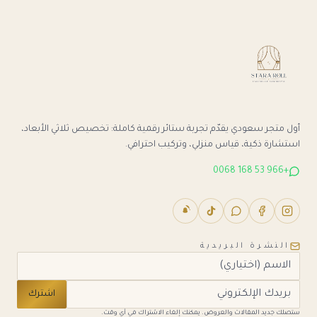
أول متجر سعودي يقدّم تجربة ستائر رقمية كاملة: تخصيص ثلاثي الأبعاد،
استشارة ذكية، قياس منزلي، وتركيب احترافي.
+966 53 168 0068
النشرة البريدية
اشترك
ستصلك جديد المقالات والعروض. يمكنك إلغاء الاشتراك في أي وقت.