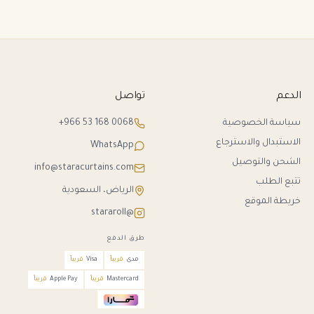
الدعم
تواصل
سياسة الخصوصية
+966 53 168 0068
الاستبدال والاسترجاع
WhatsApp
الشحن والتوصيل
info@staracurtains.com
تتبع الطلب
الرياض، السعودية
خريطة الموقع
@stararoll
طرق الدفع
مدى
قريباً
Visa
قريباً
Mastercard
قريباً
Apple Pay
قريباً