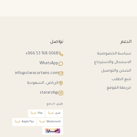
الدعم
تواصل
سياسة الخصوصية
+966 53 168 0068
الاستبدال والاسترجاع
WhatsApp
الشحن والتوصيل
info@staracurtains.com
تتبع الطلب
الرياض، السعودية
خريطة الموقع
@stararoll
طرق الدفع
مدى
قريباً
Visa
قريباً
Mastercard
قريباً
Apple Pay
قريباً