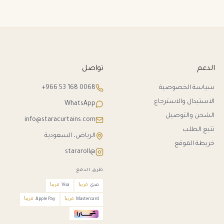
الدعم
تواصل
سياسة الخصوصية
+966 53 168 0068
الاستبدال والاسترجاع
WhatsApp
الشحن والتوصيل
info@staracurtains.com
تتبع الطلب
الرياض، السعودية
خريطة الموقع
@stararoll
طرق الدفع
مدى
قريباً
Visa
قريباً
Mastercard
قريباً
Apple Pay
قريباً