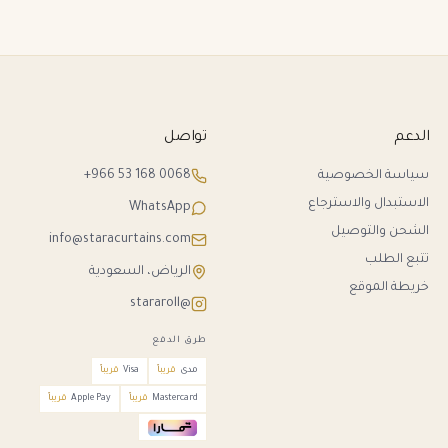
الدعم
تواصل
سياسة الخصوصية
+966 53 168 0068
الاستبدال والاسترجاع
WhatsApp
الشحن والتوصيل
info@staracurtains.com
تتبع الطلب
الرياض، السعودية
خريطة الموقع
@stararoll
طرق الدفع
مدى
قريباً
Visa
قريباً
Mastercard
قريباً
Apple Pay
قريباً