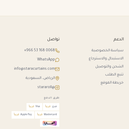
الدعم
تواصل
سياسة الخصوصية
+966 53 168 0068
الاستبدال والاسترجاع
WhatsApp
الشحن والتوصيل
info@staracurtains.com
تتبع الطلب
الرياض، السعودية
خريطة الموقع
@stararoll
طرق الدفع
مدى
قريباً
Visa
قريباً
Mastercard
قريباً
Apple Pay
قريباً