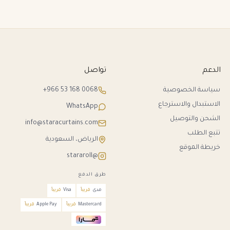
الدعم
تواصل
سياسة الخصوصية
+966 53 168 0068
الاستبدال والاسترجاع
WhatsApp
الشحن والتوصيل
info@staracurtains.com
تتبع الطلب
الرياض، السعودية
خريطة الموقع
@stararoll
طرق الدفع
مدى
قريباً
Visa
قريباً
Mastercard
قريباً
Apple Pay
قريباً