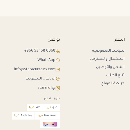
الدعم
تواصل
سياسة الخصوصية
+966 53 168 0068
الاستبدال والاسترجاع
WhatsApp
الشحن والتوصيل
info@staracurtains.com
تتبع الطلب
الرياض، السعودية
خريطة الموقع
@stararoll
طرق الدفع
مدى
قريباً
Visa
قريباً
Mastercard
قريباً
Apple Pay
قريباً