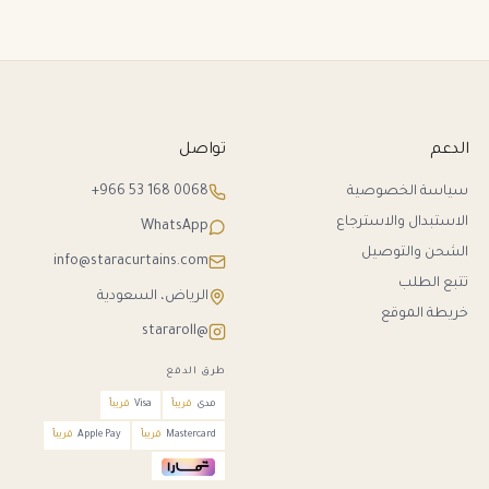
الدعم
تواصل
سياسة الخصوصية
+966 53 168 0068
الاستبدال والاسترجاع
WhatsApp
الشحن والتوصيل
info@staracurtains.com
تتبع الطلب
الرياض، السعودية
خريطة الموقع
@stararoll
طرق الدفع
مدى
قريباً
Visa
قريباً
Mastercard
قريباً
Apple Pay
قريباً