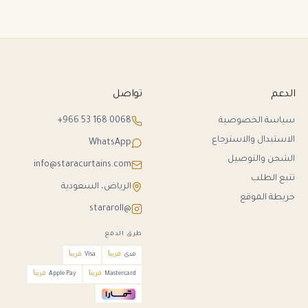
الدعم
تواصل
سياسة الخصوصية
+966 53 168 0068
الاستبدال والاسترجاع
WhatsApp
الشحن والتوصيل
info@staracurtains.com
تتبع الطلب
الرياض، السعودية
خريطة الموقع
@stararoll
طرق الدفع
مدى
قريباً
Visa
قريباً
Mastercard
قريباً
Apple Pay
قريباً