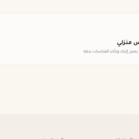
س منزلي
ل إليك ويأخذ القياسات بدقة.