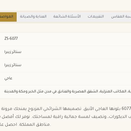
بة المقاس
التقييمات
الأسئلة الشائعة
العناية والصيانة
المواصف
ZS-6077
ستائر زيبرا
ستائر زيبرا
عاجي
انعم بتحكم مثالي بالإضاءة والخصوصية مع ستارة زيبرا موديل 6077 بلونها العاجي الأنيق. تصم
لف الديكورات، وتضيف لمسة جمالية راقية لمساحتك. نوفر لك أفضل س
مناطق المملكة. احصل على ستارة تجمع بين الأداء العملي والمظهر الجذاب لسنوات طويلة.