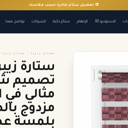
🎨 تفصيل ستائر فاخرة حسب مقاسك
ات
الاستوديو 3D
الإلهام
ستائر ذكية
للشركات
تواصل معنا
ستائر زيبرا
• ستائر زيبرا
تصميم شر
مثالي في ا
مزدوج با
بلمسة عص