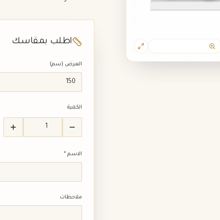
اطلب بمقاسك
عرض تفاصيل القماش
العرض (سم)
الكمية
الاسم *
ملاحظات