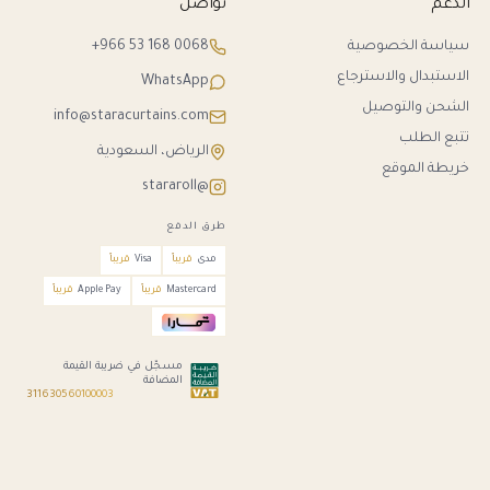
الدعم
تواصل
سياسة الخصوصية
+966 53 168 0068
الاستبدال والاسترجاع
WhatsApp
الشحن والتوصيل
info@staracurtains.com
تتبع الطلب
الرياض، السعودية
خريطة الموقع
@stararoll
طرق الدفع
مدى
قريباً
Visa
قريباً
Mastercard
قريباً
Apple Pay
قريباً
مسجّل في ضريبة القيمة
المضافة
311630560100003