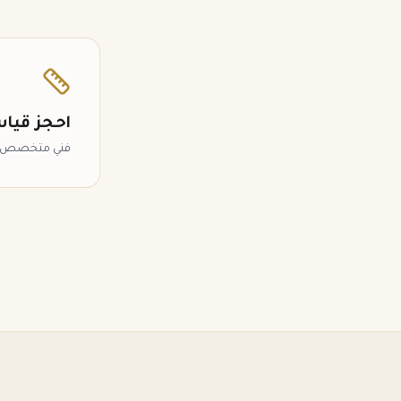
احجز قيا
فني متخصص يص