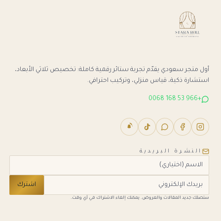
أول متجر سعودي يقدّم تجربة ستائر رقمية كاملة: تخصيص ثلاثي الأبعاد،
استشارة ذكية، قياس منزلي، وتركيب احترافي.
+966 53 168 0068
النشرة البريدية
اشترك
ستصلك جديد المقالات والعروض. يمكنك إلغاء الاشتراك في أي وقت.