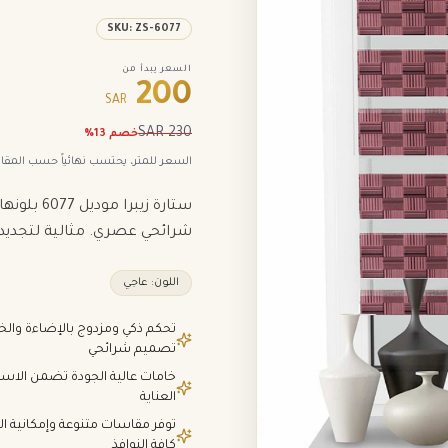
SKU:
ZS-6077
السعر يبدأ من
200
SAR
SAR
230
خصم
13
%
السعر للمتر، يحتسب نهائياً حسب المق
ستارة زيب
شرائحي عصري. مثالية لتجديد 
اللون:
عاجي
تحكم ذكي ومزدوج بالإضاءة وال
تصميم شرائحي
خامات عالية الجودة تضمن الاس
العناية
توفر مقاسات متنوعة وإمكانية 
كافة النوافذ