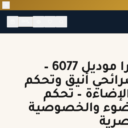
EN
ستارة زيبرا موديل 6077 –
ائحي أنيق وتحكم
لإضاءة – تحكم
لضوء والخصوصية
رية