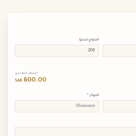
الارتفاع (سم)
السعر التقديري
600.00
SAR
الجوال *