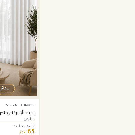
SKU
AMR-46B206C5
ستائر أميركان فاخ
أبيض
أبيض
السعر يبدأ من
65
SAR