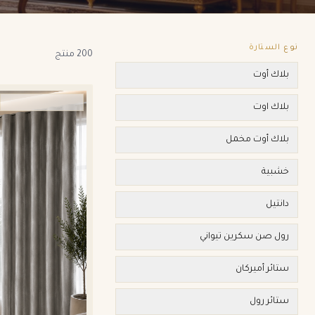
فلاتر المنتجات
نتائج المنتجات
نوع الستارة
200 منتج
بلاك أوت
ستائر ويفي وامريكان
بلاك اوت
بلاك أوت مخمل
خشبية
دانتيل
رول صن سكرين تيواني
ستائر أميركان
ستائر رول