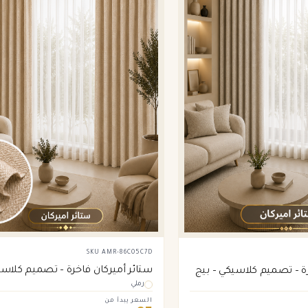
SKU
AMR-86C05C7D
ستائر أميركان فاخرة – تصميم كلاس
رة – تصميم كلاسيكي – بيج
رملي
السعر يبدأ من