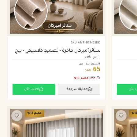
SKU
AMR-D33463DD
ستائر أميركان فاخرة – تصميم كلاسيكي – بيج
بيج دافئ
السعر يبدأ من
65
SAR
SAR
75
خصم
13
%
 الآن
معاينة سريعة
اطلب الآن
1
%
خصم
13
%
ستائر ويفي وامريكان