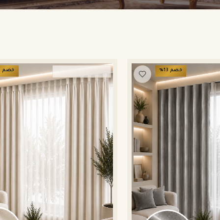
خصم
13
%
خصم
3
ستائر ويفي وامريكان