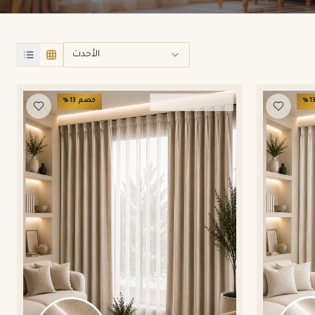
الأحدث
1
%
خصم
13
%
ستائر ويفي وامريكان