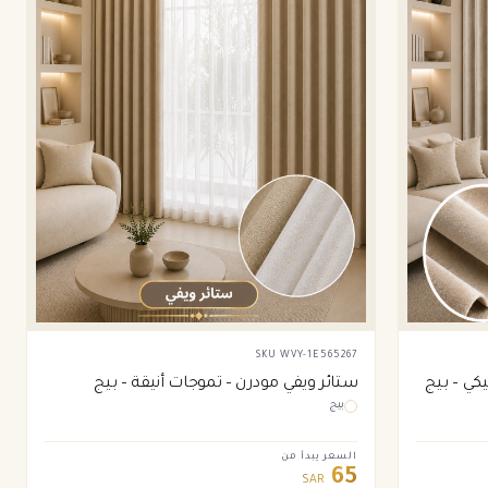
SKU
WVY-1E565267
كي – بيج
ستائر ويفي مودرن – تموجات أنيقة – بيج
بيج
السعر يبدأ من
65
SAR