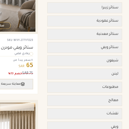
ستائر زيبرا
ستائر عمودية
ستائر معدنية
SKU
WVY-2771FD23
ستائر ويفي
ستائر ويفي مودرن –
رمادي فضي
فضي
شيفون
السعر يبدأ من
65
SAR
SAR
75
لينن
خصم
13
%
معاينة سريعة
مطبوعات
معالج
ستائر ويفي وامريكان
نقشات
ويفي