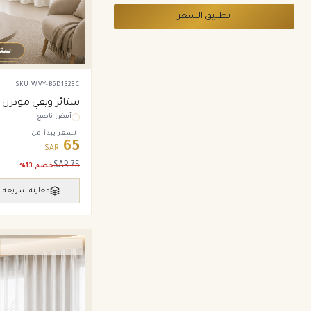
تطبيق السعر
SKU
WVY-B6D1328C
ستائر ويفي مودرن –
أبيض ناصع
السعر يبدأ من
65
SAR
SAR
75
خصم
13
%
معاينة سريعة
ستائر ويفي وامريكان