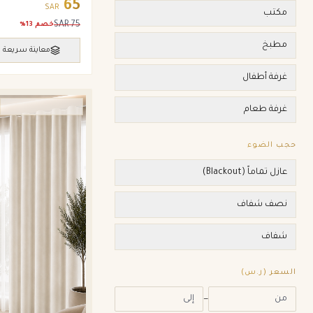
65
SAR
مكتب
SAR
75
خصم
13
%
مطبخ
معاينة سريعة
غرفة أطفال
ستائر ويفي وامريكان
غرفة طعام
حجب الضوء
عازل تماماً (Blackout)
نصف شفاف
شفاف
السعر (ر.س)
—