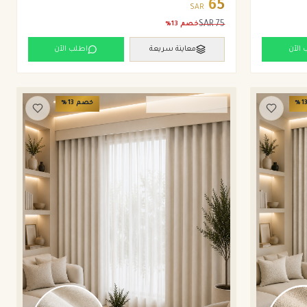
65
SAR
SAR
75
خصم
13
%
 الآن
معاينة سريعة
اطلب الآن
1
%
خصم
13
%
ستائر ويفي وامريكان