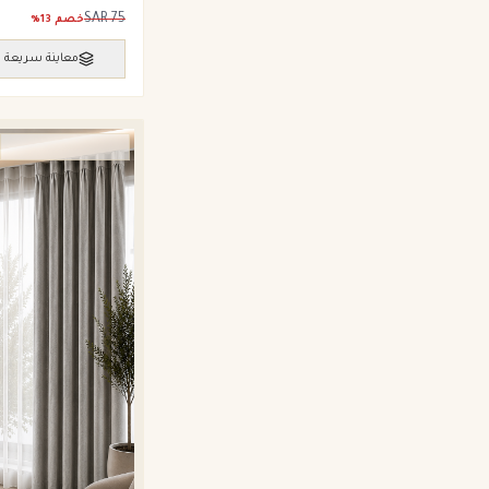
SAR
75
خصم
13
%
معاينة سريعة
ستائر ويفي وامريكان