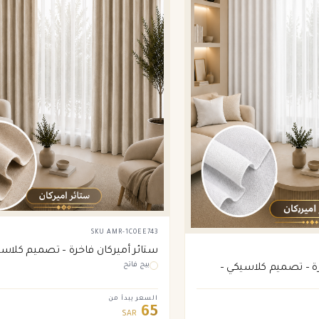
SKU
AMR-1C0EE743
ستائر أميركان فاخرة – تصميم كلاسي
بيج فاتح
فاتح
رة – تصميم كلاسيكي –
السعر يبدأ من
65
SAR