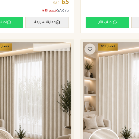
65
SAR
SAR
75
خصم
13
%
اطلب الآن
معاينة سريعة
اطلب
خصم
13
%
خصم
3
ستائر ويفي وامريكان