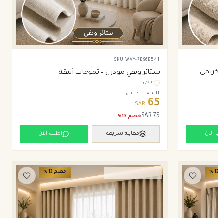
SKU
WVY-7B96B541
كريمي
ستائر ويفي مودرن – تموجات أنيقة
عاجي
السعر يبدأ من
65
SAR
SAR
75
خصم
13
%
 الآن
معاينة سريعة
اطلب الآن
1
%
خصم
13
%
ستائر ويفي وامريكان