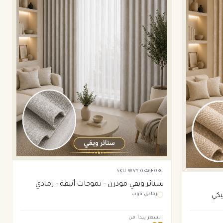
SKU
WVY-0746E0BC
ستائر ويفي مودرن – تموجات أنيقة – رمادي
رمادي تاوب
يكي
تاوب
السعر يبدأ من