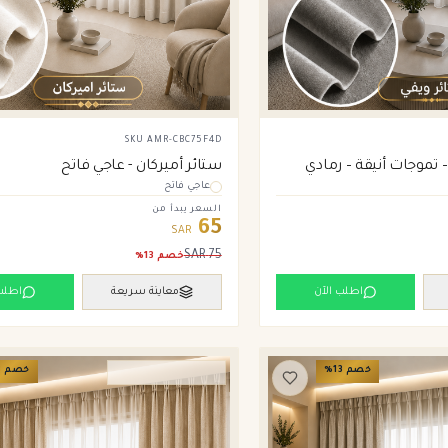
SKU
AMR-CBC75F4D
ستائر أميركان - عاجي فاتح
 تموجات أنيقة – رمادي
عاجي فاتح
السعر يبدأ من
65
SAR
SAR
75
خصم
13
%
اطلب الآن
معاينة سريعة
اطلب
خصم
13
%
خصم
3
ستائر ويفي وامريكان