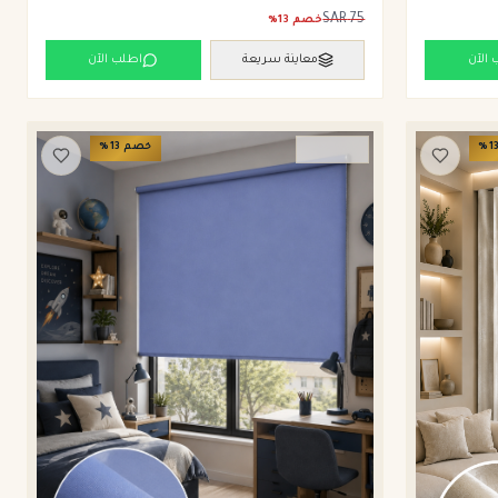
SAR
75
خصم
13
%
 الآن
معاينة سريعة
اطلب الآن
1
%
خصم
13
%
ستائر رول