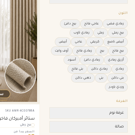
اللون
رمادي فضي
عاجي فاتح
بيج دافئ
بيج رملي
رملي
رمادي تاوب
أبيض ناصع
كريمي
عاجي
أبيض
بيج فاتح
بيج
رمادي فاتح
أوف وايت
أزرق رمادي
رمادي دافئ
أسود
رمادي
رمادي داكن
بني فاتح
بني داكن
بني
ذهبي داكن
وردي باودر
الغرفة
SKU
AMR-4CE07B8A
غرفة نوم
ستائر أميركان فاخ
بيج رملي
صالة
السعر يبدأ من