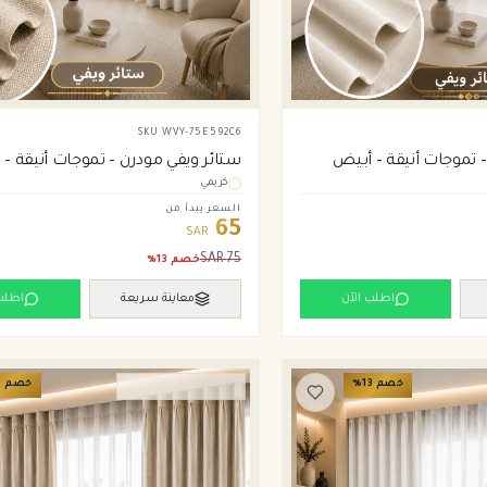
SKU
WVY-75E592C6
 تموجات أنيقة – أبيض
ستائر ويفي مودرن – تموجات أنيقة – 
كريمي
السعر يبدأ من
65
SAR
SAR
75
خصم
13
%
اطلب الآن
معاينة سريعة
اطلب
خصم
13
%
خصم
3
ستائر ويفي وامريكان