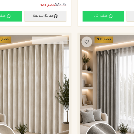
SAR
75
خصم
13
%
اطلب الآن
معاينة سريعة
اطلب
خصم
13
%
خصم
3
ستائر ويفي وامريكان