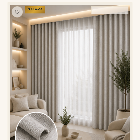
خصم
13
%
ستائر ويفي وامريكان