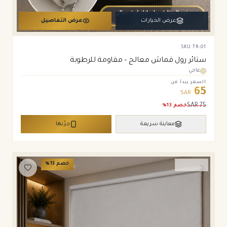
عرض الخيارات
عرض التفاصيل
SKU
TR-01
ستائر رول قماش معالج – مقاومة للرطوبة
عاجي
السعر يبدأ من
65
SAR
SAR
75
خصم
13
%
معاينة سريعة
جرّبها
خصم
13
%
ستائر رول