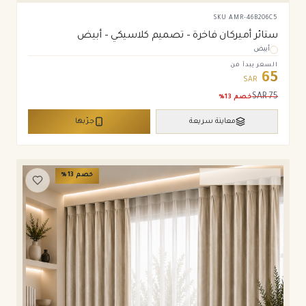
SKU
AMR-46B206C5
ستائر أميركان فاخرة – تصميم كلاسيكي – أبيض
أبيض
السعر يبدأ من
65
SAR
SAR
75
خصم
13
%
معاينة سريعة
جرّبها
خصم
13
%
ستائر ويفي وامريكان