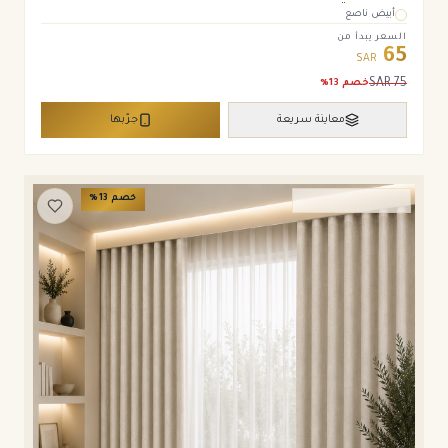
أبيض ناصع
السعر يبدأ من
65
SAR
SAR
75
خصم
13
%
معاينة سريعة
جرّبها
خصم
13
%
ستائر ويفي وامريكان