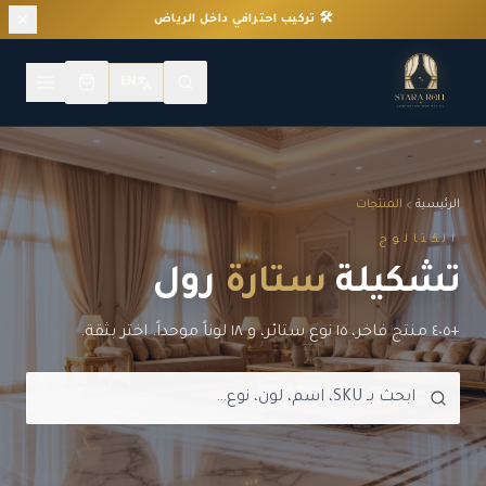
✨ أول تجربة ستائر ثلاثية الأبعاد في السعودية
EN
الرئيسية
المنتجات
الكتالوج
تشكيلة
ستارة
رول
+٤٠٥ منتج فاخر، ١٥ نوع ستائر، و ١٨ لوناً موحداً. اختر بثقة.