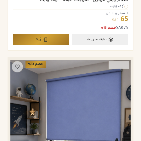
ستائر ويفي مودرن – تموجات أنيقة – أوف وايت
أوف وايت
السعر يبدأ من
65
SAR
SAR
75
خصم
13
%
معاينة سريعة
جرّبها
خصم
13
%
ستائر رول