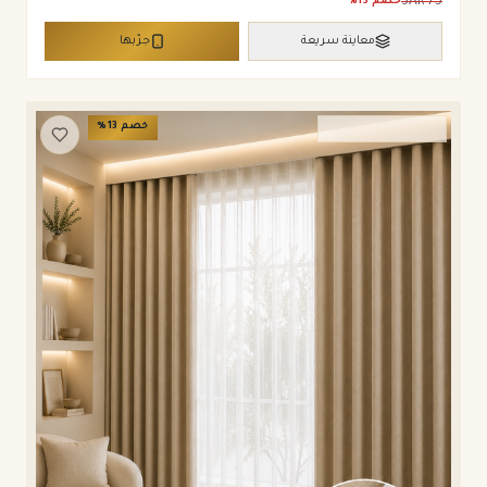
SAR
75
خصم
13
%
معاينة سريعة
جرّبها
خصم
13
%
ستائر ويفي وامريكان