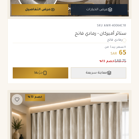
عرض الخيارات
عرض التفاصيل
SKU
AMR-40064C18
ستائر أميركان - رمادي فاتح
رمادي فاتح
السعر يبدأ من
65
SAR
SAR
75
خصم
13
%
معاينة سريعة
جرّبها
خصم
13
%
ستائر ويفي وامريكان