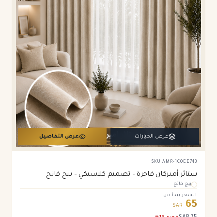
عرض الخيارات
عرض التفاصيل
SKU
AMR-1C0EE743
ستائر أميركان فاخرة – تصميم كلاسيكي – بيج فاتح
بيج فاتح
السعر يبدأ من
65
SAR