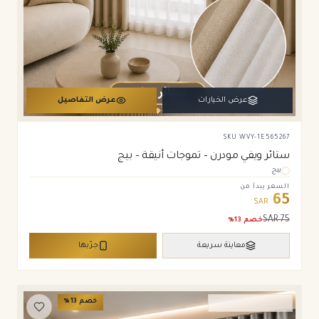
عرض الخيارات
عرض التفاصيل
SKU
WVY-1E565267
ستائر ويفي مودرن – تموجات أنيقة – بيج
بيج
السعر يبدأ من
65
SAR
SAR
75
خصم
13
%
معاينة سريعة
جرّبها
خصم
13
%
ستائر ويفي وامريكان