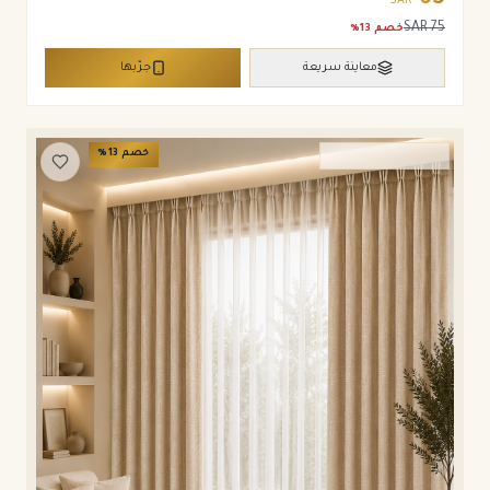
65
SAR
SAR
75
خصم
13
%
معاينة سريعة
جرّبها
خصم
13
%
ستائر ويفي وامريكان