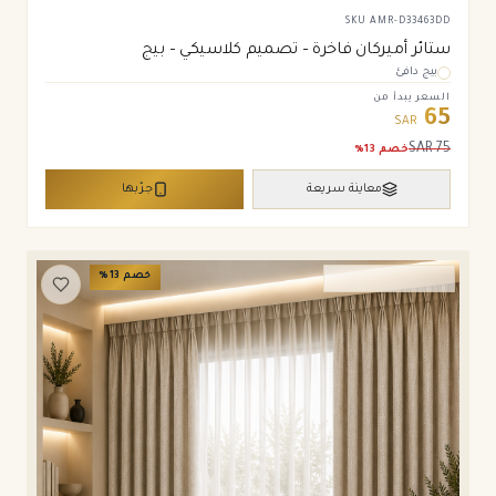
SKU
AMR-D33463DD
ستائر أميركان فاخرة – تصميم كلاسيكي – بيج
بيج دافئ
السعر يبدأ من
65
SAR
SAR
75
خصم
13
%
معاينة سريعة
جرّبها
خصم
13
%
ستائر ويفي وامريكان