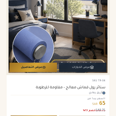
عرض الخيارات
عرض التفاصيل
SKU
TR-04
ستائر رول قماش معالج – مقاومة للرطوبة
أزرق رمادي
السعر يبدأ من
65
SAR
SAR
75
خصم
13
%