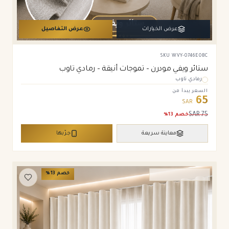
عرض الخيارات
عرض التفاصيل
SKU
WVY-0746E0BC
ستائر ويفي مودرن – تموجات أنيقة – رمادي تاوب
رمادي تاوب
السعر يبدأ من
65
SAR
SAR
75
خصم
13
%
معاينة سريعة
جرّبها
خصم
13
%
ستائر ويفي وامريكان