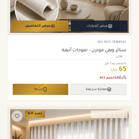
عرض الخيارات
عرض التفاصيل
SKU
WVY-7B96B541
ستائر ويفي مودرن – تموجات أنيقة
عاجي
السعر يبدأ من
65
SAR
SAR
75
خصم
13
%
معاينة سريعة
جرّبها
خصم
13
%
ستائر ويفي وامريكان