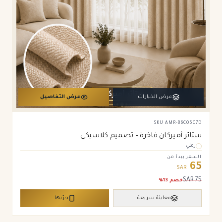
عرض الخيارات
عرض التفاصيل
SKU
AMR-86C05C7D
ستائر أميركان فاخرة – تصميم كلاسيكي
رملي
السعر يبدأ من
65
SAR
SAR
75
خصم
13
%
معاينة سريعة
جرّبها