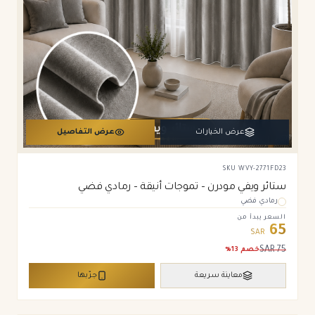
عرض الخيارات
عرض التفاصيل
SKU
WVY-2771FD23
ستائر ويفي مودرن – تموجات أنيقة – رمادي فضي
رمادي فضي
السعر يبدأ من
65
SAR
SAR
75
خصم
13
%
معاينة سريعة
جرّبها