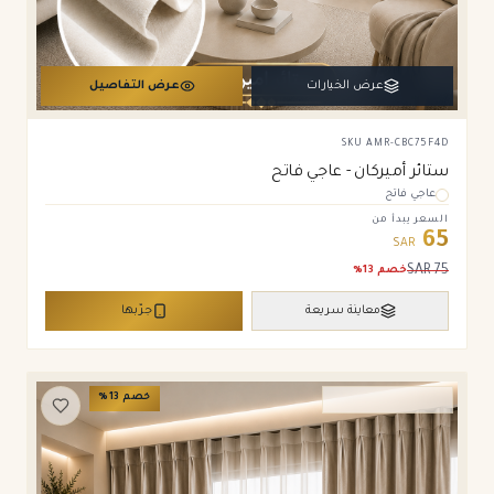
عرض الخيارات
عرض التفاصيل
SKU
AMR-CBC75F4D
ستائر أميركان - عاجي فاتح
عاجي فاتح
السعر يبدأ من
65
SAR
SAR
75
خصم
13
%
معاينة سريعة
جرّبها
خصم
13
%
ستائر ويفي وامريكان