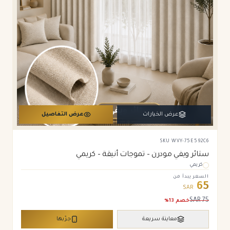
عرض الخيارات
عرض التفاصيل
SKU
WVY-75E592C6
ستائر ويفي مودرن – تموجات أنيقة – كريمي
كريمي
السعر يبدأ من
65
SAR
SAR
75
خصم
13
%
معاينة سريعة
جرّبها