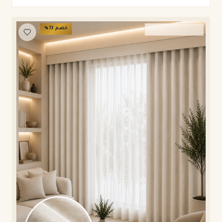
خصم
13
%
ستائر ويفي وامريكان