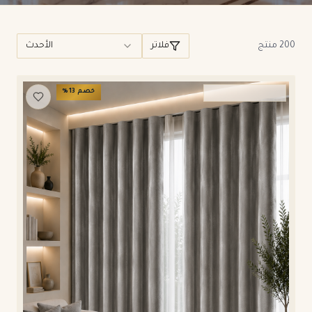
نتائج المنتجات
200 منتج
فلاتر
الأحدث
خصم
13
%
ستائر ويفي وامريكان