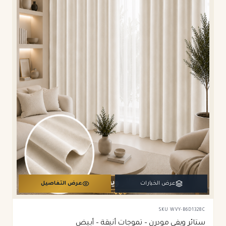
عرض الخيارات
عرض التفاصيل
SKU
WVY-B6D1328C
ستائر ويفي مودرن – تموجات أنيقة – أبيض