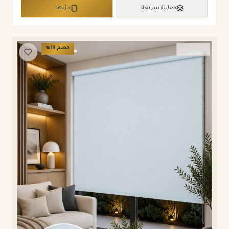
معاينة سريعة
جرّبها
خصم
13
%
ستائر رول