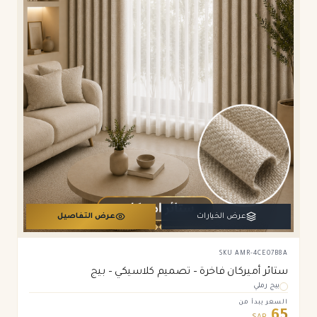
عرض الخيارات
عرض التفاصيل
SKU
AMR-4CE07B8A
ستائر أميركان فاخرة – تصميم كلاسيكي – بيج
بيج رملي
السعر يبدأ من