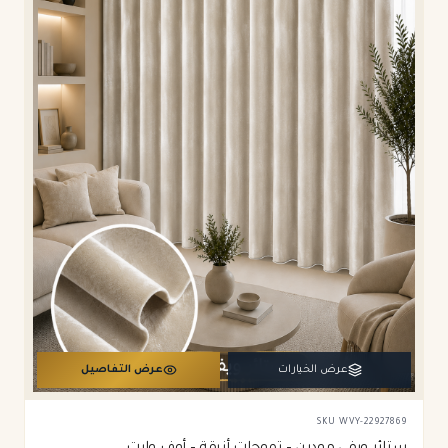
عرض الخيارات
عرض التفاصيل
SKU
WVY-22927869