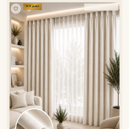
خصم
13
%
ستائر ويفي وامريكان