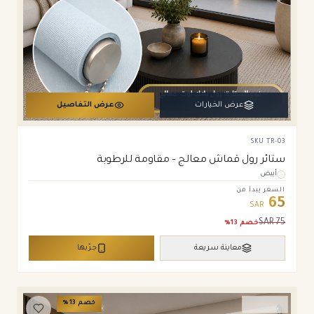
عرض الخيارات
عرض التفاصيل
SKU
TR-03
ستائر رول قماش معالج – مقاومة للرطوبة
أبيض
السعر يبدأ من
65
SAR
SAR
75
خصم
13
%
معاينة سريعة
جرّبها
خصم
13
%
ستائر رول