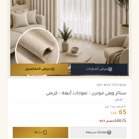
عرض الخيارات
عرض التفاصيل
SKU
WVY-75E592C6
ستائر ويفي مودرن – تموجات أنيقة – كريمي
كريمي
السعر يبدأ من
65
SAR
SAR
75
خصم
13
%
معاينة سريعة
جرّبها