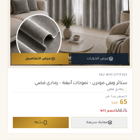
عرض الخيارات
عرض التفاصيل
SKU
WVY-2771FD23
ستائر ويفي مودرن – تموجات أنيقة – رمادي فضي
رمادي فضي
السعر يبدأ من
65
SAR
SAR
75
خصم
13
%
معاينة سريعة
جرّبها