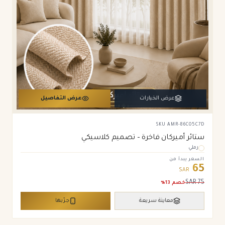
عرض الخيارات
عرض التفاصيل
SKU
AMR-86C05C7D
ستائر أميركان فاخرة – تصميم كلاسيكي
رملي
السعر يبدأ من
65
SAR
SAR
75
خصم
13
%
معاينة سريعة
جرّبها