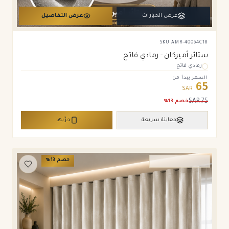
عرض الخيارات
عرض التفاصيل
SKU
AMR-40064C18
ستائر أميركان - رمادي فاتح
رمادي فاتح
السعر يبدأ من
65
SAR
SAR
75
خصم
13
%
معاينة سريعة
جرّبها
خصم
13
%
ستائر ويفي وامريكان