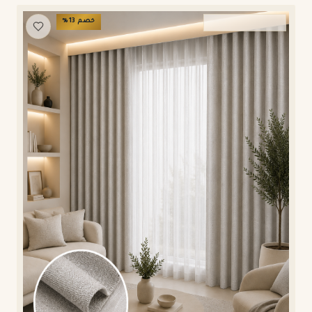
خصم
13
%
ستائر ويفي وامريكان