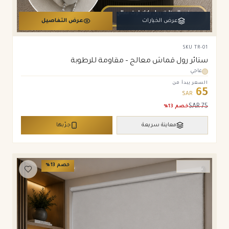
عرض الخيارات
عرض التفاصيل
SKU
TR-01
ستائر رول قماش معالج – مقاومة للرطوبة
عاجي
السعر يبدأ من
65
SAR
SAR
75
خصم
13
%
معاينة سريعة
جرّبها
خصم
13
%
ستائر رول