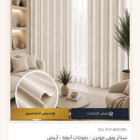
عرض الخيارات
عرض التفاصيل
SKU
WVY-B6D1328C
ستائر ويفي مودرن – تموجات أنيقة – أبيض