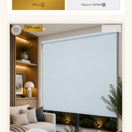
معاينة سريعة
جرّبها
خصم
13
%
ستائر رول