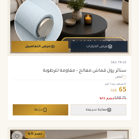
عرض الخيارات
عرض التفاصيل
SKU
TR-03
ستائر رول قماش معالج – مقاومة للرطوبة
أبيض
السعر يبدأ من
65
SAR
SAR
75
خصم
13
%
معاينة سريعة
جرّبها
خصم
13
%
ستائر رول