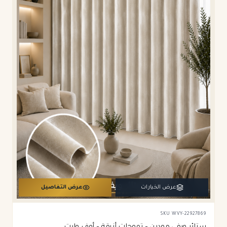
عرض الخيارات
عرض التفاصيل
SKU
WVY-22927869