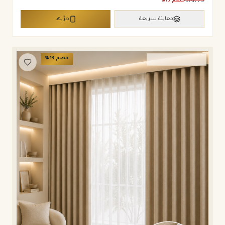
SAR
75
خصم
13
%
معاينة سريعة
جرّبها
خصم
13
%
ستائر ويفي وامريكان