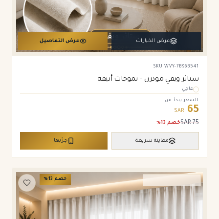
عرض الخيارات
عرض التفاصيل
SKU
WVY-7B96B541
ستائر ويفي مودرن – تموجات أنيقة
عاجي
السعر يبدأ من
65
SAR
SAR
75
خصم
13
%
معاينة سريعة
جرّبها
خصم
13
%
ستائر ويفي وامريكان