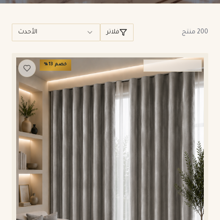
نتائج المنتجات
200 منتج
فلاتر
الأحدث
خصم
13
%
ستائر ويفي وامريكان