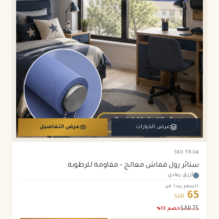
عرض الخيارات
عرض التفاصيل
SKU
TR-04
ستائر رول قماش معالج – مقاومة للرطوبة
أزرق رمادي
السعر يبدأ من
65
SAR
SAR
75
خصم
13
%