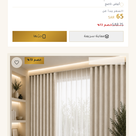
أبيض ناصع
السعر يبدأ من
65
SAR
SAR
75
خصم
13
%
معاينة سريعة
جرّبها
خصم
13
%
ستائر ويفي وامريكان