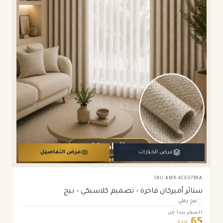
عرض الخيارات
عرض التفاصيل
SKU
AMR-4CE07B8A
ستائر أميركان فاخرة – تصميم كلاسيكي – بيج
بيج رملي
السعر يبدأ من