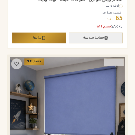
ستائر ويفي مودرن – تموجات أنيقة – أوف وايت
أوف وايت
السعر يبدأ من
65
SAR
SAR
75
خصم
13
%
معاينة سريعة
جرّبها
خصم
13
%
ستائر رول