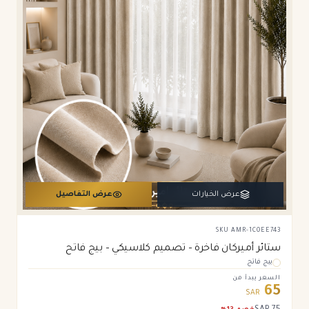
عرض الخيارات
عرض التفاصيل
SKU
AMR-1C0EE743
ستائر أميركان فاخرة – تصميم كلاسيكي – بيج فاتح
بيج فاتح
السعر يبدأ من
65
SAR