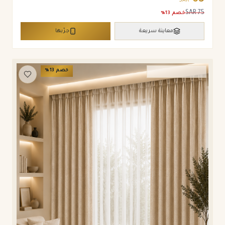
65
SAR
SAR
75
خصم
13
%
معاينة سريعة
جرّبها
خصم
13
%
ستائر ويفي وامريكان