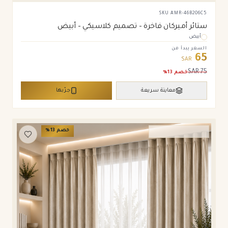
SKU
AMR-46B206C5
ستائر أميركان فاخرة – تصميم كلاسيكي – أبيض
أبيض
السعر يبدأ من
65
SAR
SAR
75
خصم
13
%
معاينة سريعة
جرّبها
خصم
13
%
ستائر ويفي وامريكان