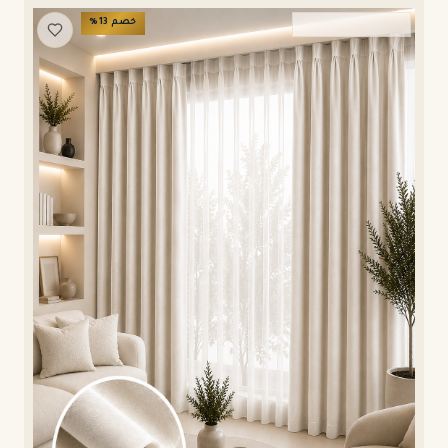
خصم
13
%
ستائر ويفي وامريكان