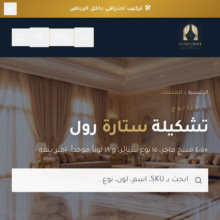
✨ أول تجربة ستائر ثلاثية الأبعاد في السعودية
EN
الرئيسية
المنتجات
الكتالوج
تشكيلة
ستارة
رول
+٤٠٥ منتج فاخر، ١٥ نوع ستائر، و ١٨ لوناً موحداً. اختر بثقة.