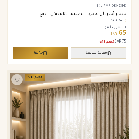
SKU
AMR-D33463DD
ستائر أميركان فاخرة – تصميم كلاسيكي – بيج
بيج دافئ
السعر يبدأ من
65
SAR
SAR
75
خصم
13
%
معاينة سريعة
جرّبها
خصم
13
%
ستائر ويفي وامريكان