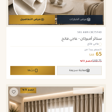
عرض الخيارات
عرض التفاصيل
SKU
AMR-CBC75F4D
ستائر أميركان - عاجي فاتح
عاجي فاتح
السعر يبدأ من
65
SAR
SAR
75
خصم
13
%
معاينة سريعة
جرّبها
خصم
13
%
ستائر ويفي وامريكان