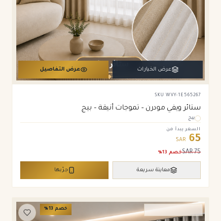
عرض الخيارات
عرض التفاصيل
SKU
WVY-1E565267
ستائر ويفي مودرن – تموجات أنيقة – بيج
بيج
السعر يبدأ من
65
SAR
SAR
75
خصم
13
%
معاينة سريعة
جرّبها
خصم
13
%
ستائر ويفي وامريكان