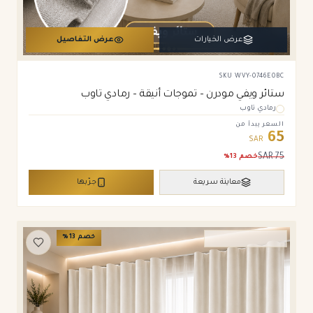
عرض الخيارات
عرض التفاصيل
SKU
WVY-0746E0BC
ستائر ويفي مودرن – تموجات أنيقة – رمادي تاوب
رمادي تاوب
السعر يبدأ من
65
SAR
SAR
75
خصم
13
%
معاينة سريعة
جرّبها
خصم
13
%
ستائر ويفي وامريكان