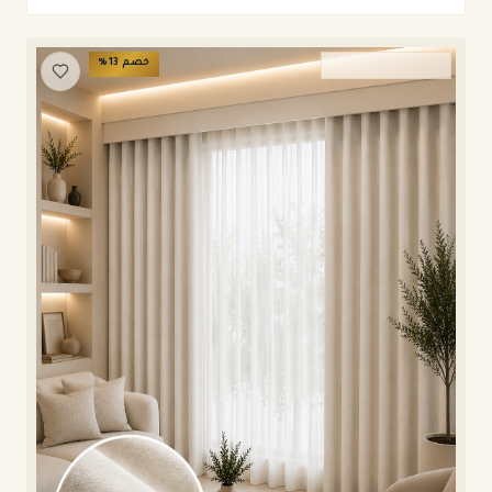
خصم
13
%
ستائر ويفي وامريكان