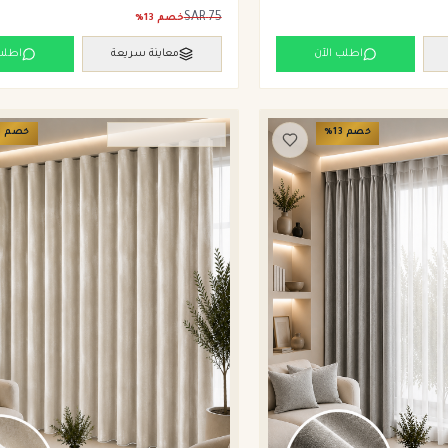
SAR
75
خصم
13
%
اطلب الآن
معاينة سريعة
اطلب
خصم
13
%
خصم
3
ستائر ويفي وامريكان