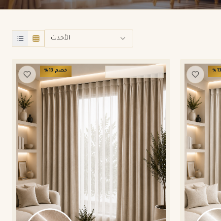
الأحدث
1
%
خصم
13
%
ستائر ويفي وامريكان