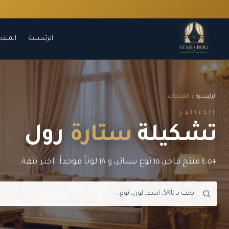
الرئيسية
المنتج
الرئيسية
المنتجات
الكتالوج
تشكيلة
ستارة
رول
+٤٠٥ منتج فاخر، ١٥ نوع ستائر، و ١٨ لوناً موحداً. اختر بثقة.