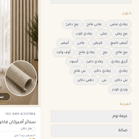
اللون
رمادي فضي
عاجي فاتح
بيج دافئ
بيج رملي
رملي
رمادي تاوب
أبيض ناصع
كريمي
عاجي
أبيض
بيج فاتح
بيج
رمادي فاتح
أوف وايت
أزرق رمادي
رمادي دافئ
أسود
رمادي
رمادي داكن
بني فاتح
بني داكن
بني
ذهبي داكن
وردي باودر
الغرفة
SKU
AMR-4CE07B8A
غرفة نوم
ستائر أميركان فاخ
بيج رملي
صالة
السعر يبدأ من