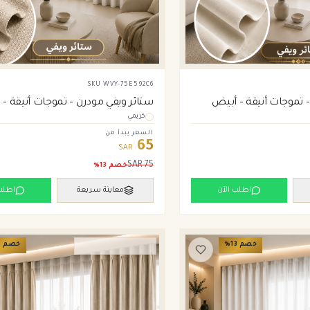
SKU
WVY-75E592C6
 تموجات أنيقة – أبيض
ستائر ويفي مودرن – تموجات أنيقة – 
كريمي
السعر يبدأ من
65
SAR
SAR
75
خصم
13
%
اطلب الآن
معاينة سريعة
اطلب
خصم
13
%
خصم
3
ستائر ويفي وامريكان