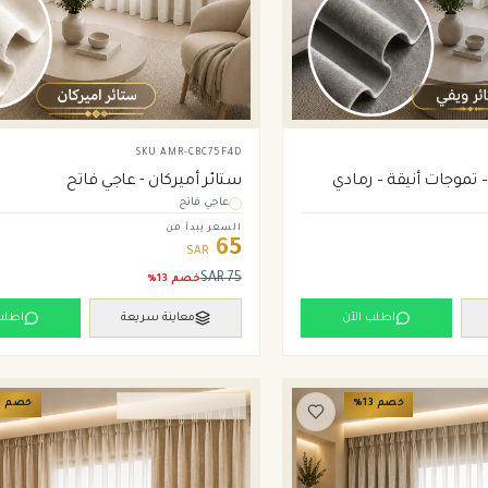
SKU
AMR-CBC75F4D
ستائر أميركان - عاجي فاتح
 تموجات أنيقة – رمادي
عاجي فاتح
السعر يبدأ من
65
SAR
SAR
75
خصم
13
%
اطلب الآن
معاينة سريعة
اطلب
خصم
13
%
خصم
3
ستائر ويفي وامريكان