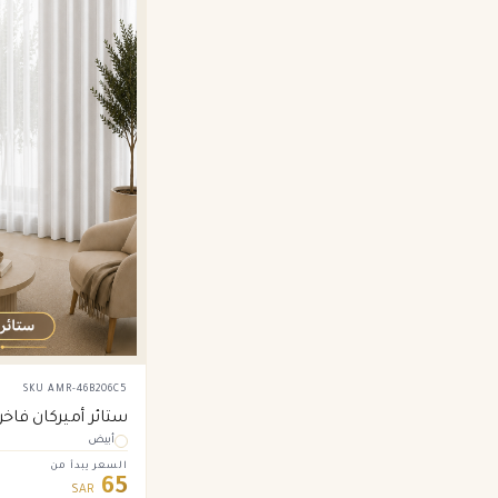
SKU
AMR-46B206C5
ستائر أميركان فاخ
أبيض
أبيض
السعر يبدأ من
65
SAR