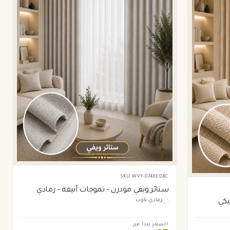
SKU
WVY-0746E0BC
ستائر ويفي مودرن – تموجات أنيقة – رمادي
رمادي تاوب
يكي
تاوب
السعر يبدأ من