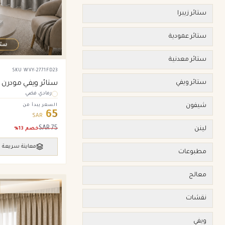
ستائر زيبرا
ستائر عمودية
ستائر معدنية
SKU
WVY-2771FD23
ستائر ويفي
ستائر ويفي مودرن –
رمادي فضي
فضي
شيفون
السعر يبدأ من
65
SAR
SAR
75
لينن
خصم
13
%
معاينة سريعة
مطبوعات
معالج
ستائر ويفي وامريكان
نقشات
ويفي