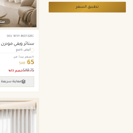
تطبيق السعر
SKU
WVY-B6D1328C
ستائر ويفي مودرن –
أبيض ناصع
السعر يبدأ من
65
SAR
SAR
75
خصم
13
%
معاينة سريعة
ستائر ويفي وامريكان