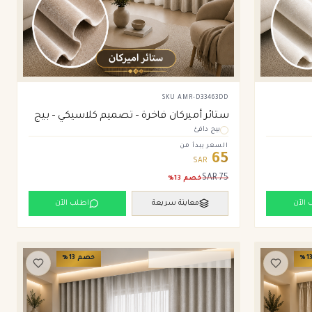
SKU
AMR-D33463DD
ستائر أميركان فاخرة – تصميم كلاسيكي – بيج
بيج دافئ
السعر يبدأ من
65
SAR
SAR
75
خصم
13
%
 الآن
معاينة سريعة
اطلب الآن
1
%
خصم
13
%
ستائر ويفي وامريكان