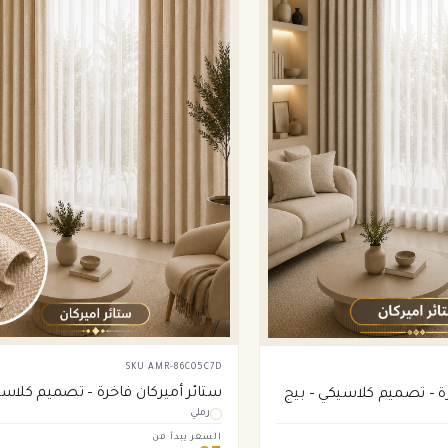
SKU
AMR-86C05C7D
ستائر أميركان فاخرة – تصميم كلاس
رة – تصميم كلاسيكي – بيج
رملي
السعر يبدأ من