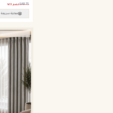
SAR
75
خصم
13
%
معاينة سريعة
ستائر ويفي وامريكان