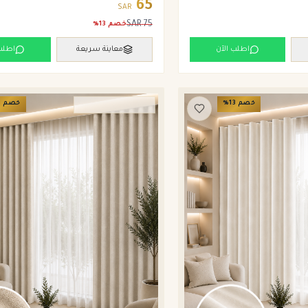
65
SAR
SAR
75
خصم
13
%
اطلب الآن
معاينة سريعة
اطلب
خصم
13
%
خصم
3
ستائر ويفي وامريكان