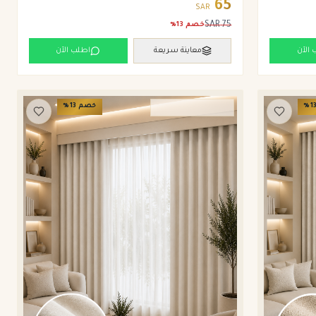
65
SAR
SAR
75
خصم
13
%
 الآن
معاينة سريعة
اطلب الآن
1
%
خصم
13
%
ستائر ويفي وامريكان