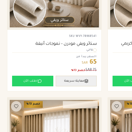
SKU
WVY-7B96B541
كريمي
ستائر ويفي مودرن – تموجات أنيقة
عاجي
السعر يبدأ من
65
SAR
SAR
75
خصم
13
%
 الآن
معاينة سريعة
اطلب الآن
1
%
خصم
13
%
ستائر ويفي وامريكان