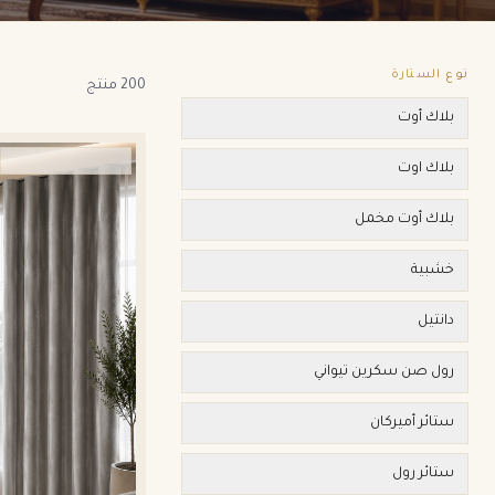
فلاتر المنتجات
نتائج المنتجات
نوع الستارة
200 منتج
بلاك أوت
ستائر ويفي وامريكان
بلاك اوت
بلاك أوت مخمل
خشبية
دانتيل
رول صن سكرين تيواني
ستائر أميركان
ستائر رول