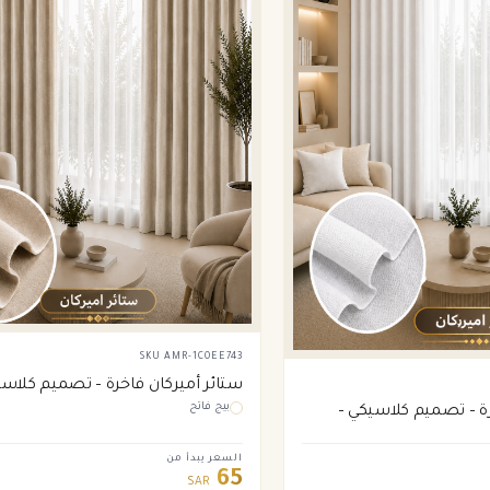
SKU
AMR-1C0EE743
ستائر أميركان فاخرة – تصميم كلاسي
بيج فاتح
فاتح
رة – تصميم كلاسيكي –
السعر يبدأ من
65
SAR