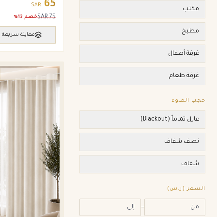
65
SAR
مكتب
SAR
75
خصم
13
%
مطبخ
معاينة سريعة
غرفة أطفال
ستائر ويفي وامريكان
غرفة طعام
حجب الضوء
عازل تماماً (Blackout)
نصف شفاف
شفاف
السعر (ر.س)
—