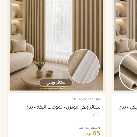
SKU
WVY-1E565267
كي – بيج
ستائر ويفي مودرن – تموجات أنيقة – بيج
بيج
السعر يبدأ من
65
SAR