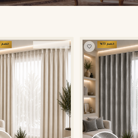
خصم
13
%
خصم
3
ستائر ويفي وامريكان