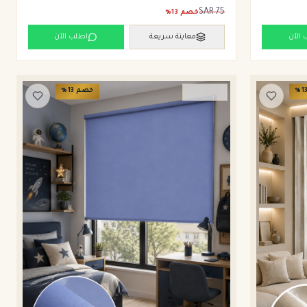
SAR
75
خصم
13
%
 الآن
معاينة سريعة
اطلب الآن
1
%
خصم
13
%
ستائر رول