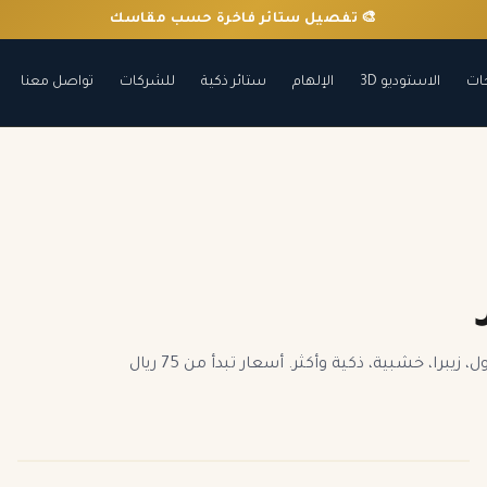
🎨 تفصيل ستائر فاخرة حسب مقاسك
ات
الاستوديو 3D
الإلهام
ستائر ذكية
للشركات
تواصل معنا
تصفح كل أقسام ستار للستائر: بلاك أوت، لينن، شيفون، دانتيل، رول، زيبرا، خشبية، ذكية وأكثر. أسعار تبدأ من 75 ريال
ستائر ويفي وامريكان
ستائر شيفون ودانتيل