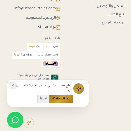
الشحن والتوصيل
info@staracurtains.com
تتبع الطلب
الرياض، السعودية
خريطة الموقع
@stararoll
طرق الدفع
مدى
قريباً
Visa
قريباً
Mastercard
قريباً
Apple Pay
قريباً
مسجّل في ضريبة القيمة
المضافة
311630560100003
تحتاج مساعدة في اختيار ستارتك؟ اسألني
الآن.
ابدأ المحادثة
لاحقاً