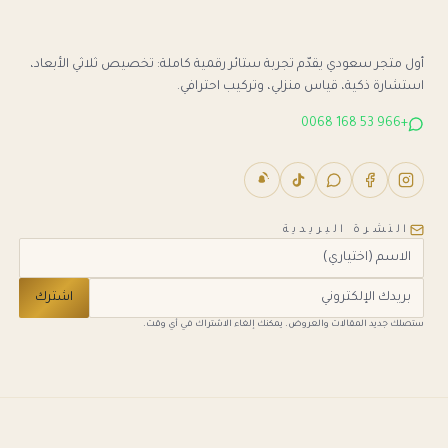
أول متجر سعودي يقدّم تجربة ستائر رقمية كاملة: تخصيص ثلاثي الأبعاد،
استشارة ذكية، قياس منزلي، وتركيب احترافي.
+966 53 168 0068
النشرة البريدية
اشترك
ستصلك جديد المقالات والعروض. يمكنك إلغاء الاشتراك في أي وقت.