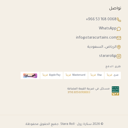
تواصل
+966 53 168 0068
WhatsApp
info@staracurtains.com
الرياض، السعودية
@stararoll
طرق الدفع
مدى
قريباً
Visa
قريباً
Mastercard
قريباً
Apple Pay
قريباً
مسجّل في ضريبة القيمة المضافة
311630560100003
© 2026 ستارة رول · Stara Roll. جميع الحقوق محفوظة.