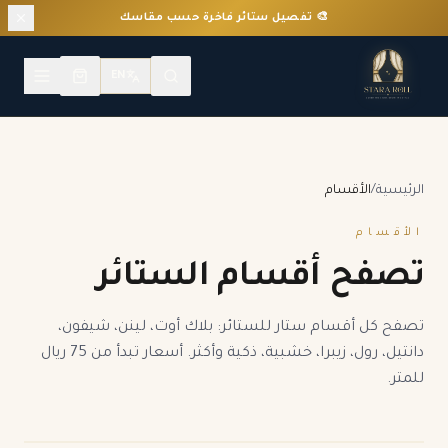
🎨 تفصيل ستائر فاخرة حسب مقاسك
EN
الرئيسية
/
الأقسام
الأقسام
تصفح أقسام الستائر
تصفح كل أقسام ستار للستائر: بلاك أوت، لينن، شيفون،
دانتيل، رول، زيبرا، خشبية، ذكية وأكثر. أسعار تبدأ من 75 ريال
للمتر.
ستائر بلاك أوت تايواني