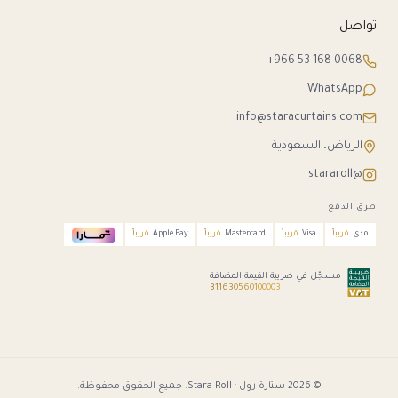
تواصل
+966 53 168 0068
WhatsApp
info@staracurtains.com
الرياض، السعودية
@stararoll
طرق الدفع
مدى
قريباً
Visa
قريباً
Mastercard
قريباً
Apple Pay
قريباً
مسجّل في ضريبة القيمة المضافة
311630560100003
© 2026 ستارة رول · Stara Roll. جميع الحقوق محفوظة.