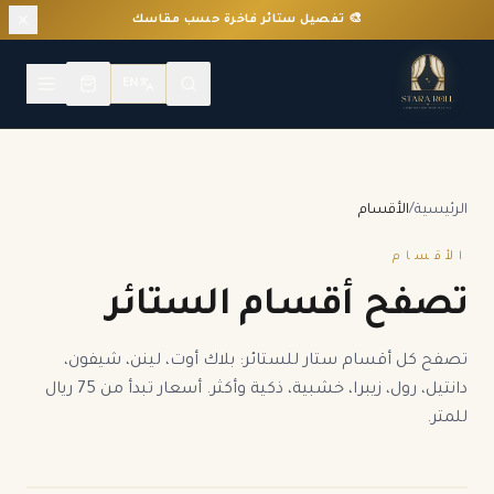
🎨 تفصيل ستائر فاخرة حسب مقاسك
EN
الرئيسية
/
الأقسام
الأقسام
تصفح أقسام الستائر
تصفح كل أقسام ستار للستائر: بلاك أوت، لينن، شيفون،
دانتيل، رول، زيبرا، خشبية، ذكية وأكثر. أسعار تبدأ من 75 ريال
للمتر.
ستائر بلاك أوت تايواني